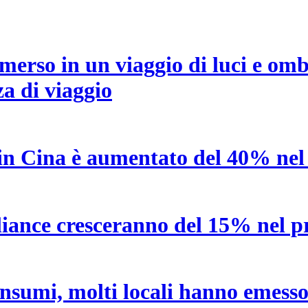
erso in un viaggio di luci e om
a di viaggio
i in Cina è aumentato del 40% ne
lliance cresceranno del 15% nel p
consumi, molti locali hanno emess