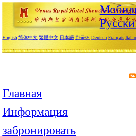
Мобиль
Русски
English
简体中文
繁體中文
日本語
한국어
Deutsch
Français
Itali
Главная
Информация
забронировать