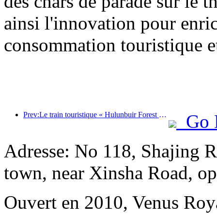
des chars de parade sur le t
ainsi l'innovation pour enri
consommation touristique et
Prev:Le train touristique « Hulunbuir Forest Rendezvous - Daxinganling Express - Starlight Train - Tianyi Journey » effectue son voyage inaugural.
Go 
Adresse: No 118, Shajing Ro
town, near Xinsha Road, opp
Ouvert en 2010, Venus Roy