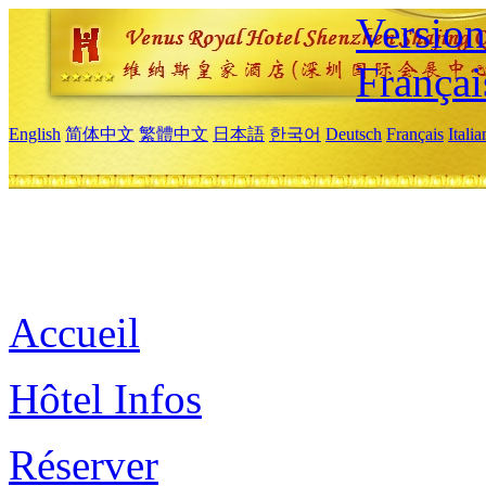
Versio
Françai
English
简体中文
繁體中文
日本語
한국어
Deutsch
Français
Itali
Accueil
Hôtel Infos
Réserver