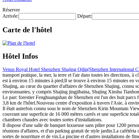
Réserver
Arrivée:
Départ:
Carte de l'hôtel
Hôtel Infos
Venus Royal Hotel Shenzhen Shajing Qilin(Shenzhen International C
transport pratique, la mer, la terre et l'air dans toutes les directions, 
est à environ 15 minutes à pied;Il se trouve à environ 15 minutes e
Shajing, au cœur du quartier d'affaires de Shenzhen Shajing, connu sou
environnantes, y compris Shajing jingjibaina, Shajing Xinsha Tianhong
Le parc forestier Fenghuangshan de Shenzhen est l'un des huit parcs for
3,8 km de l'hôtel.Nouveau centre d'exposition à travers l'Asie, à envir
Il était autrefois connu sous le nom de Shenzhen Kirin Mountain View
couvrant une superficie de 16 000 mètres carrés et une superficie tota
chambres chaudes avec toutes sortes d'installations.
Il dispose d'une salle de banquet luxueuse sans pilier pour 1200 perso
réunions d'affaires, et d'un parking gratuit de style jardin.La cafétéri
sortes de nourriture et de vin.La piscine et d'autres installations de fi