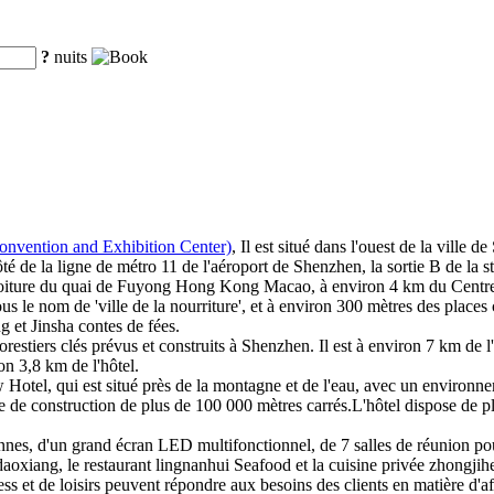
?
nuits
onvention and Exhibition Center)
, Il est situé dans l'ouest de la ville d
à côté de la ligne de métro 11 de l'aéroport de Shenzhen, la sortie B de la
n voiture du quai de Fuyong Hong Kong Macao, à environ 4 km du Centre
s le nom de 'ville de la nourriture', et à environ 300 mètres des place
 et Jinsha contes de fées.
estiers clés prévus et construits à Shenzhen. Il est à environ 7 km de l'
on 3,8 km de l'hôtel.
 Hotel, qui est situé près de la montagne et de l'eau, avec un environn
le de construction de plus de 100 000 mètres carrés.L'hôtel dispose de p
nnes, d'un grand écran LED multifonctionnel, de 7 salles de réunion pou
a daoxiang, le restaurant lingnanhui Seafood et la cuisine privée zhongjih
tness et de loisirs peuvent répondre aux besoins des clients en matière d'af