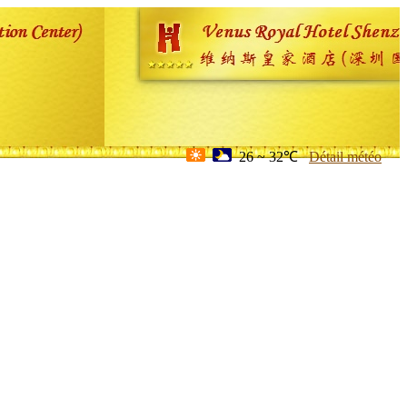
26 ~ 32℃
Détail météo