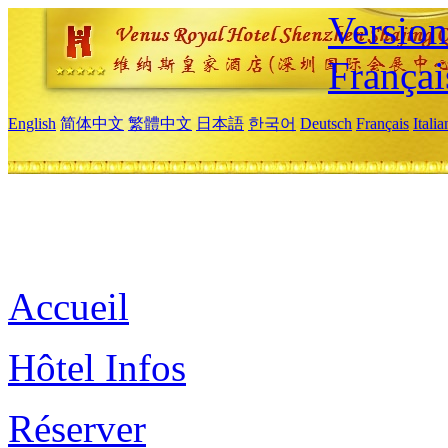
Versio
Françai
English
简体中文
繁體中文
日本語
한국어
Deutsch
Français
Itali
Accueil
Hôtel Infos
Réserver