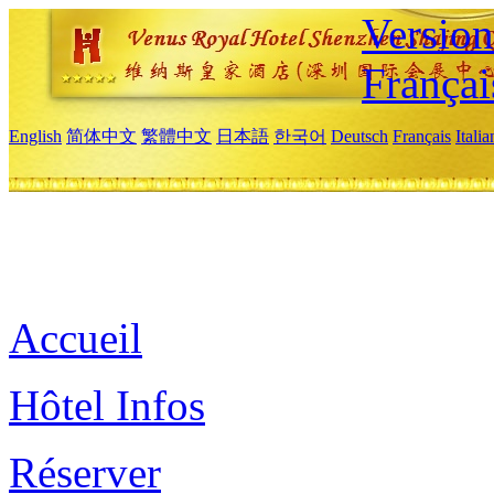
Versio
Françai
English
简体中文
繁體中文
日本語
한국어
Deutsch
Français
Itali
Accueil
Hôtel Infos
Réserver