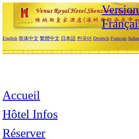
Versio
Françai
English
简体中文
繁體中文
日本語
한국어
Deutsch
Français
Itali
Accueil
Hôtel Infos
Réserver