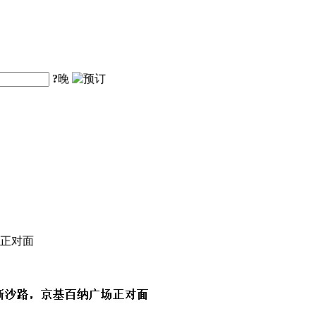
?
晚
场正对面