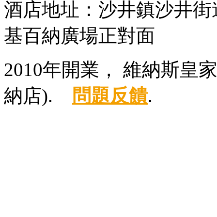
酒店地址：沙井鎮沙井街
基百納廣場正對面
2010年開業， 維納斯
納店).
問題反饋
.