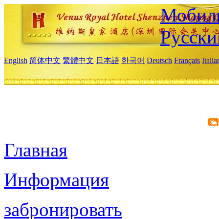
Мобиль
Русски
English
简体中文
繁體中文
日本語
한국어
Deutsch
Français
Itali
Главная
Информация
забронировать