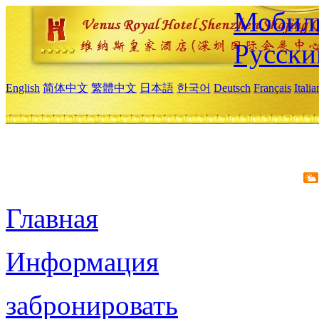
Мобиль
Русски
English
简体中文
繁體中文
日本語
한국어
Deutsch
Français
Itali
Главная
Информация
забронировать