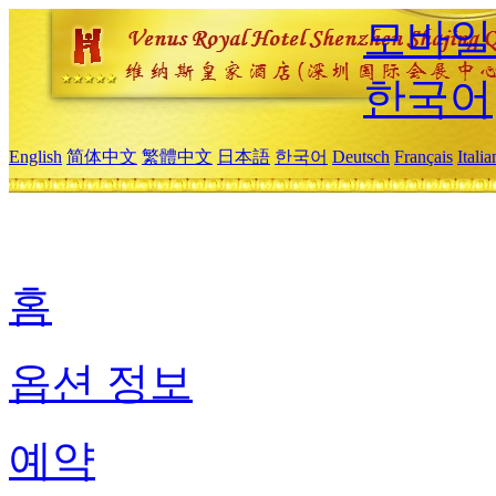
모바일
한국어
English
简体中文
繁體中文
日本語
한국어
Deutsch
Français
Itali
홈
옵션 정보
예약