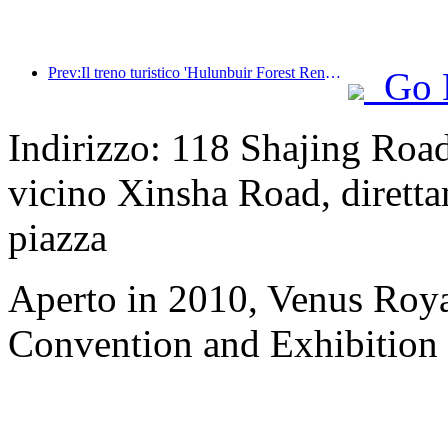
Prev:Il treno turistico 'Hulunbuir Forest Rendezvous - Daxinganling Express - Starlight Train - Tianyi Journey' effettua il suo viaggio inaugurale.
Go 
Indirizzo: 118 Shajing Road
vicino Xinsha Road, diretta
piazza
Aperto in 2010, Venus Roya
Convention and Exhibition 