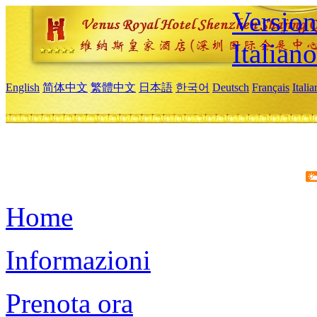
Version
Italiano
English
简体中文
繁體中文
日本語
한국어
Deutsch
Français
Itali
Home
Informazioni
Prenota ora