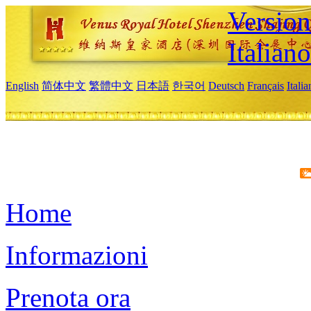
Version
Italiano
English
简体中文
繁體中文
日本語
한국어
Deutsch
Français
Itali
Home
Informazioni
Prenota ora