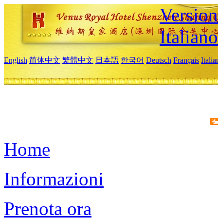
Version
Italiano
English
简体中文
繁體中文
日本語
한국어
Deutsch
Français
Itali
Home
Informazioni
Prenota ora