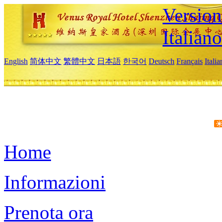
Version
Italiano
English
简体中文
繁體中文
日本語
한국어
Deutsch
Français
Itali
Home
Informazioni
Prenota ora