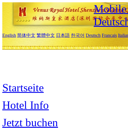
Mobile 
Deutsc
English
简体中文
繁體中文
日本語
한국어
Deutsch
Français
Itali
Startseite
Hotel Info
Jetzt buchen