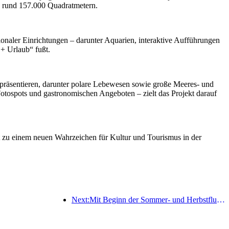
 rund 157.000 Quadratmetern.
ktionaler Einrichtungen – darunter Aquarien, interaktive Aufführungen
 + Urlaub“ fußt.
n präsentieren, darunter polare Lebewesen sowie große Meeres- und
Fotospots und gastronomischen Angeboten – zielt das Projekt darauf
it zu einem neuen Wahrzeichen für Kultur und Tourismus in der
Next:Mit Beginn der Sommer- und Herbstflugsaison wurden 41 neue Ziele zu den drei Flughäfen auf der Insel Hainan hinzugefügt.