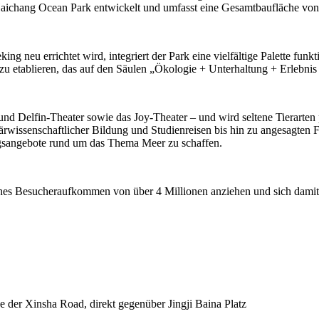
ichang Ocean Park entwickelt und umfasst eine Gesamtbaufläche von
ng neu errichtet wird, integriert der Park eine vielfältige Palette fun
u etablieren, das auf den Säulen „Ökologie + Unterhaltung + Erlebnis
und Delfin-Theater sowie das Joy-Theater – und wird seltene Tierarte
ärwissenschaftlicher Bildung und Studienreisen bis hin zu angesagten 
ngsangebote rund um das Thema Meer zu schaffen.
rliches Besucheraufkommen von über 4 Millionen anziehen und sich dam
e der Xinsha Road, direkt gegenüber Jingji Baina Platz