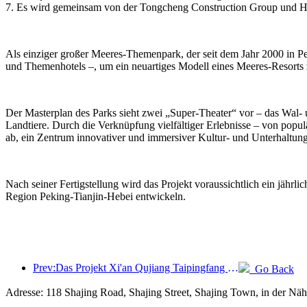
7. Es wird gemeinsam von der Tongcheng Construction Group und Ha
Als einziger großer Meeres-Themenpark, der seit dem Jahr 2000 in Peki
und Themenhotels –, um ein neuartiges Modell eines Meeres-Resorts z
Der Masterplan des Parks sieht zwei „Super-Theater“ vor – das Wal- 
Landtiere. Durch die Verknüpfung vielfältiger Erlebnisse – von popul
ab, ein Zentrum innovativer und immersiver Kultur- und Unterhaltu
Nach seiner Fertigstellung wird das Projekt voraussichtlich ein jäh
Region Peking-Tianjin-Hebei entwickeln.
Prev:Das Projekt Xi'an Qujiang Taipingfang hat offiziell mit dem Bau begonnen; die Gesamtbaufläche beträgt 137.000 Quadratmeter.
Go Back
Adresse: 118 Shajing Road, Shajing Street, Shajing Town, in der Näh