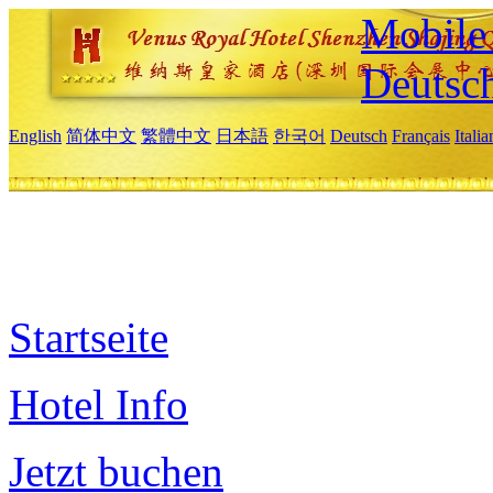
Mobile 
Deutsc
English
简体中文
繁體中文
日本語
한국어
Deutsch
Français
Itali
Startseite
Hotel Info
Jetzt buchen