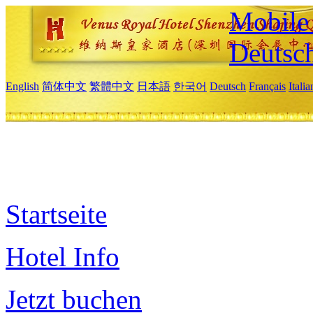
Mobile 
Deutsc
English
简体中文
繁體中文
日本語
한국어
Deutsch
Français
Itali
Startseite
Hotel Info
Jetzt buchen